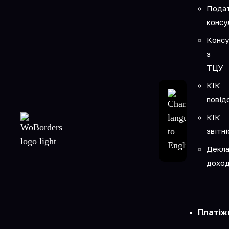
Подат
консу
Консу
з
ТЦУ
КІК
повід
КІК
звітні
Декла
доход
Платіж