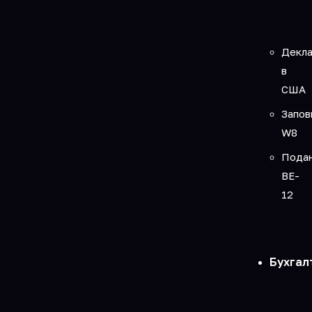
Декла
в
США
Запов
W8
Пода
BE-
12
Бухгал