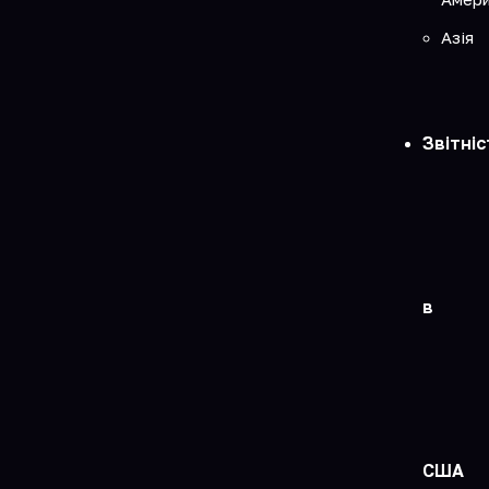
Азія
Звітніс
в
США