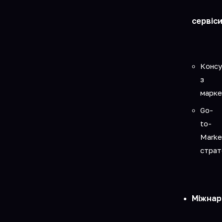
сервіс
Консу
з
марке
Go-
to-
Marke
страт
Міжнар