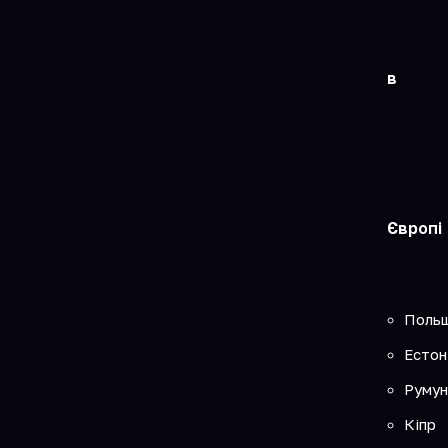
в
Європі
Поль
Естон
Румун
Кіпр