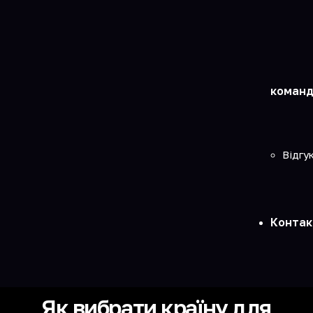
команд
Відгу
Контак
Як вибрати країну для