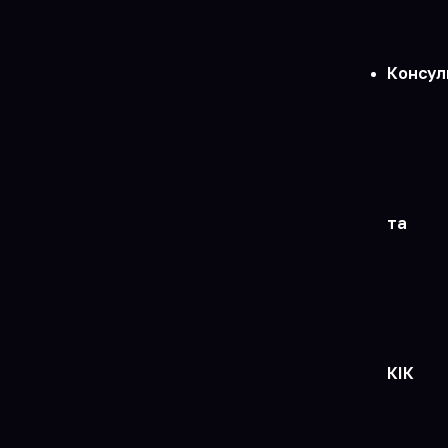
Консул
та
КІК