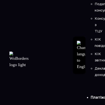
Подат
консу
Консу
з
ТЦУ
КІК
повід
КІК
звітні
Декла
доход
Платіж