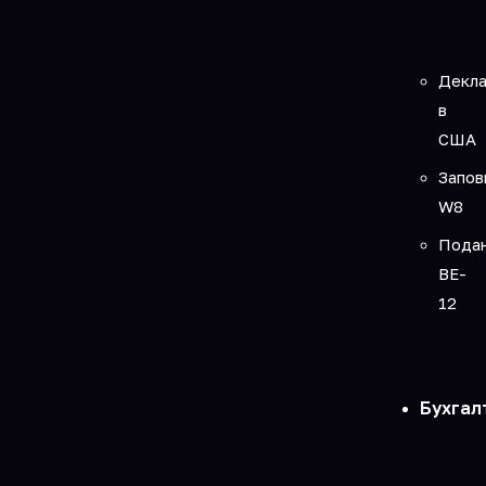
Декла
в
США
Запов
W8
Пода
BE-
12
Бухгал