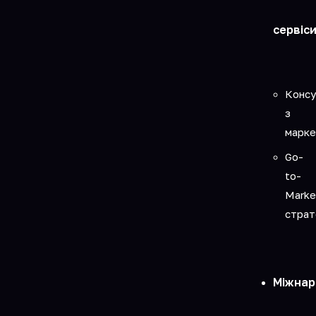
сервіс
Консу
з
марке
Go-
to-
Marke
страт
Міжнар