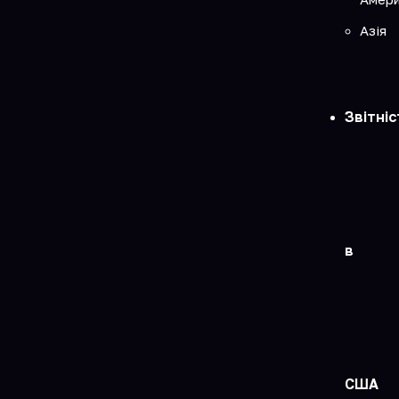
Азія
Звітніс
в
США