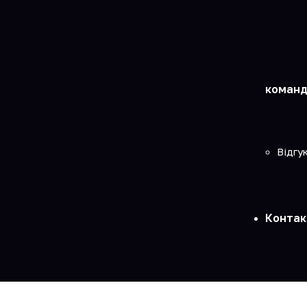
команд
Відгу
Контак
Головна
»
Бізнес-сервіси
»
Супровід з відкриття