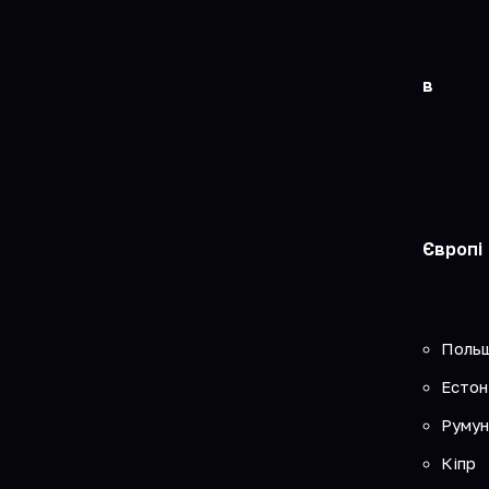
в
Європі
Поль
Естон
Румун
Кіпр