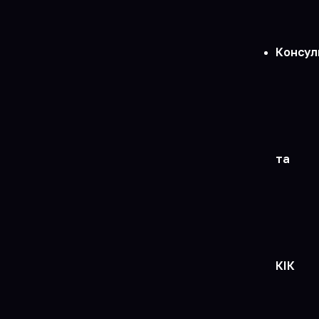
Консул
та
КІК