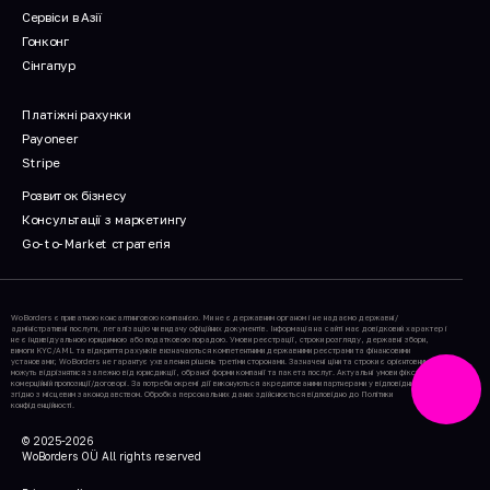
Сервіси в Азії
Гонконг
Сінгапур
Платіжні рахунки
Payoneer
Stripe
Розвиток бізнесу
Консультації з маркетингу
Go-to-Market стратегія
WoBorders є приватною консалтинговою компанією. Ми не є державним органом і не надаємо державні/
адміністративні послуги, легалізацію чи видачу офіційних документів. Інформація на сайті має довідковий характер і
не є індивідуальною юридичною або податковою порадою. Умови реєстрації, строки розгляду, державні збори,
вимоги KYC/AML та відкриття рахунків визначаються компетентними державними реєстрами та фінансовими
установами; WoBorders не гарантує ухвалення рішень третіми сторонами. Зазначені ціни та строки є орієнтовними і
можуть відрізнятися залежно від юрисдикції, обраної форми компанії та пакета послуг. Актуальні умови фіксуються у
комерційній пропозиції/договорі. За потреби окремі дії виконуються акредитованими партнерами у відповідних країнах
згідно з місцевим законодавством. Обробка персональних даних здійснюється відповідно до Політики
конфіденційності.
© 2025-2026
WoBorders
OÜ
All rights reserved