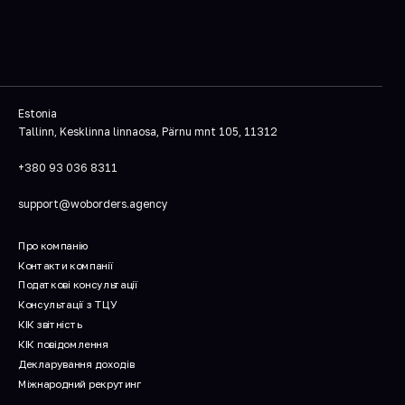
Estonia
Tallinn, Kesklinna linnaosa, Pärnu mnt 105, 11312
+380 93 036 8311
support@woborders.agency
Про компанію
Контакти компанії
Податкові консультації
Консультації з ТЦУ
КІК звітність
КІК повідомлення
Декларування доходів
Міжнародний рекрутинг