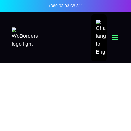
+380 93 03 68 311
Головна
»
Бізнес-сервіси
»
Супровід з відкриття
бізнесу в країнах Північної Америки
»
Подання
звіту BE-12
Підготовка
та подання
звіту BE-12
у США