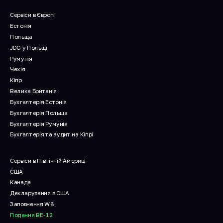
Сервіси в Європі
Естонія
Польща
JDG у Польщі
Румунія
Чехія
Кіпр
Велика Британія
Бухгалтерія Естонія
Бухгалтерія Польща
Бухгалтерія Румунія
Бухгалтерія та аудит на Кіпрі
Сервіси в Північній Америці
США
Канада
Декларування в США
Заповнення W8
Подання BE-12