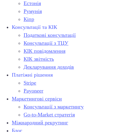
Естонія
Румунія
Кіпр
Консультації та КІК
Податкові консультації
Консультації з ТЦУ
КІК повідомлення
КІК звітність
Декларування доходів
Платіжні рішення
Stripe
Payoneer
Маркетингові сервіси
Консультації з маркетингу
Go-to-Market стратегія
Міжнародний рекрутинг
Блог