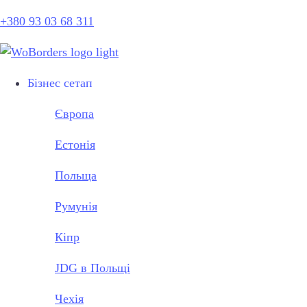
+380 93 03 68 311
Бізнес сетап
Європа
Естонія
Польща
Румунія
Кіпр
JDG в Польщі
Чехія