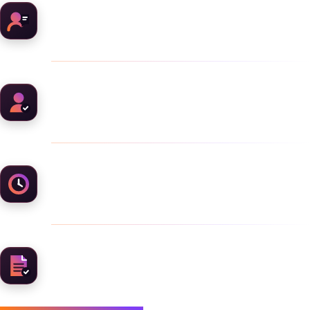
Україномовні бухгалтери
Персональний менеджер
Відповідь на запит ~ 1 година
Естонські локальні бухгалтери