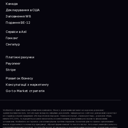
Канада
Декларування в США
Заповнення W8
Подання BE-12
Сервіси в Азії
Гонконг
Сінгапур
Платіжні рахунки
Payoneer
Stripe
Розвиток бізнесу
Консультації з маркетингу
Go-to-Market стратегія
WoBorders є приватною консалтинговою компанією. Ми не є державним органом і не надаємо державні/
адміністративні послуги, легалізацію чи видачу офіційних документів. Інформація на сайті має довідковий характер і
не є індивідуальною юридичною або податковою порадою. Умови реєстрації, строки розгляду, державні збори,
вимоги KYC/AML та відкриття рахунків визначаються компетентними державними реєстрами та фінансовими
установами; WoBorders не гарантує ухвалення рішень третіми сторонами. Зазначені ціни та строки є орієнтовними і
можуть відрізнятися залежно від юрисдикції, обраної форми компанії та пакета послуг. Актуальні умови фіксуються у
комерційній пропозиції/договорі. За потреби окремі дії виконуються акредитованими партнерами у відповідних країнах