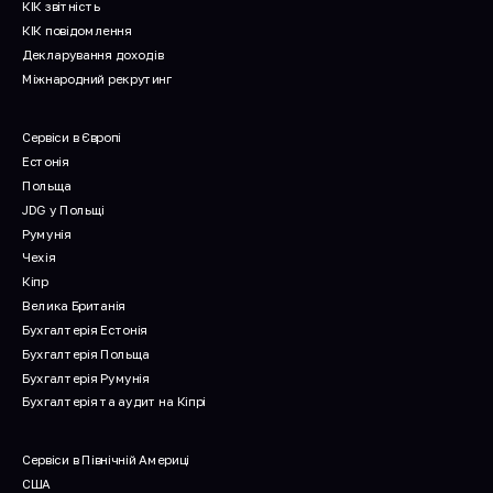
КІК звітність
КІК повідомлення
Декларування доходів
Міжнародний рекрутинг
Сервіси в Європі
Естонія
Польща
JDG у Польщі
Румунія
Чехія
Кіпр
Велика Британія
Бухгалтерія Естонія
Бухгалтерія Польща
Бухгалтерія Румунія
Бухгалтерія та аудит на Кіпрі
Сервіси в Північній Америці
США