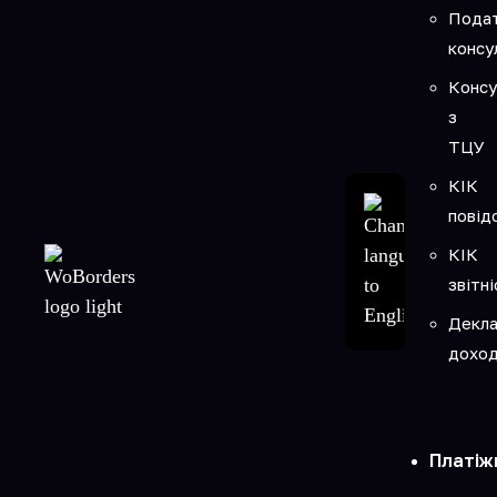
Подат
консу
Консу
з
ТЦУ
КІК
повід
КІК
звітні
Декла
доход
Платіж