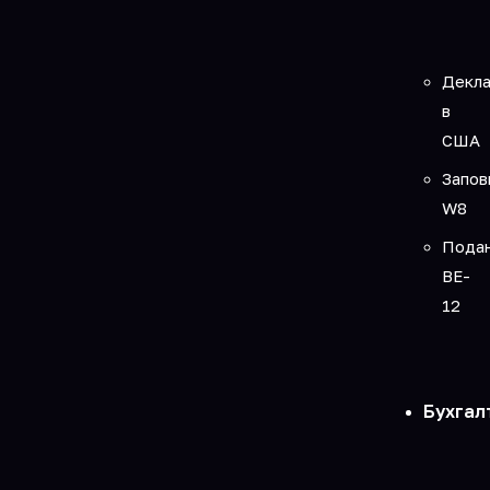
Декла
в
США
Запов
W8
Пода
BE-
12
Бухгал