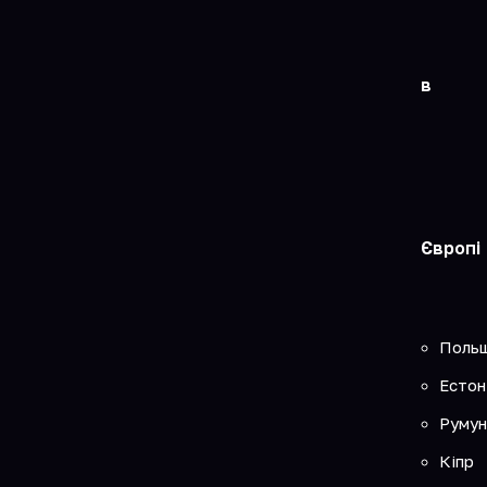
в
Європі
Поль
Естон
Румун
Кіпр