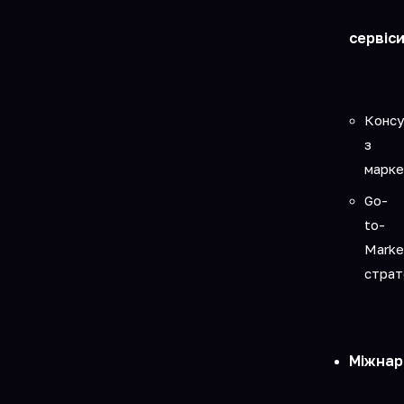
сервіс
Консу
з
марке
Go-
to-
Marke
страт
Міжнар