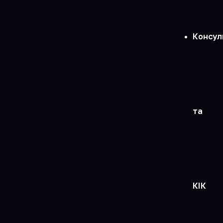
Консул
та
КІК