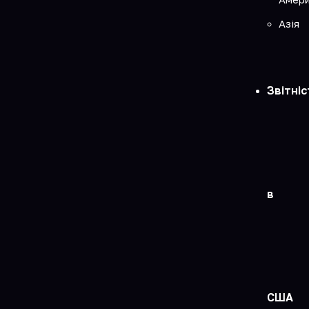
Азія
Звітніс
в
США