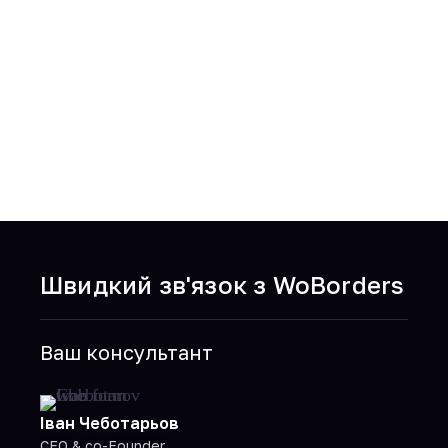
Попередній матеріал
Наступний матеріал
Азія
Сінгапур
Швидкий зв'язок з WoBorders
Ваш консультант
Іван Чеботарьов
CEO & co-Founder