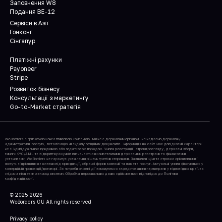
Заповнення W8
Подання BE-12
Сервіси в Азії
Гонконг
Сінгапур
Платіжні рахунки
Payoneer
Stripe
Розвиток бізнесу
Консультації з маркетингу
Go-to-Market стратегія
WoBorders є приватною консалтинговою компанією. Ми не є державним органом і не надаємо державні/
адміністративні послуги, легалізацію чи видачу офіційних документів. Інформація на сайті має довідковий характер і
не є індивідуальною юридичною або податковою порадою. Умови реєстрації, строки розгляду, державні збори,
вимоги KYC/AML та відкриття рахунків визначаються компетентними державними реєстрами та фінансовими
установами; WoBorders не гарантує ухвалення рішень третіми сторонами. Зазначені ціни та строки є орієнтовними і
можуть відрізнятися залежно від юрисдикції, обраної форми компанії та пакета послуг. Актуальні умови фіксуються у
комерційній пропозиції/договорі. За потреби окремі дії виконуються акредитованими партнерами у відповідних країнах
згідно з місцевим законодавством. Обробка персональних даних здійснюється відповідно до Політики
конфіденційності.
© 2025-2026
WoBorders
OÜ
All rights reserved
Privacy policy