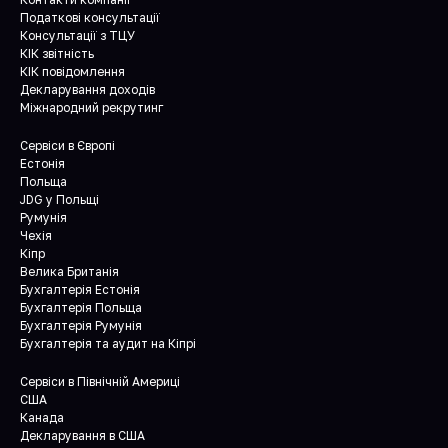
Податкові консультації
Консультації з ТЦУ
КІК звітність
КІК повідомлення
Декларування доходів
Міжнародний рекрутинг
Сервіси в Європі
Естонія
Польща
JDG у Польщі
Румунія
Чехія
Кіпр
Велика Британія
Бухгалтерія Естонія
Бухгалтерія Польща
Бухгалтерія Румунія
Бухгалтерія та аудит на Кіпрі
Сервіси в Північній Америці
США
Канада
Декларування в США