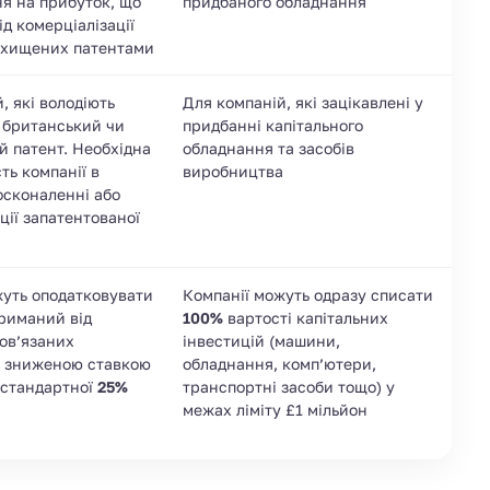
я на прибуток, що
придбаного обладнання
д комерціалізації
захищених патентами
, які володіють
Для компаній, які зацікавлені у
а британський чи
придбанні капітального
й патент. Необхідна
обладнання та засобів
ть компанії в
виробництва
осконаленні або
ції запатентованої
жуть оподатковувати
Компанії можуть одразу списати
триманий від
100%
вартості капітальних
пов’язаних
інвестицій (машини,
за зниженою ставкою
обладнання, комп’ютери,
ь стандартної
25%
транспортні засоби тощо) у
межах ліміту £1 мільйон