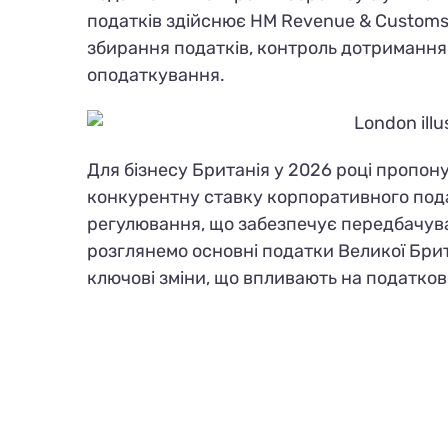
податків здійснює HM Revenue & Customs 
збирання податків, контроль дотримання
оподаткування.
Для бізнесу Британія у 2026 році пропо
конкурентну ставку корпоративного подат
регулювання, що забезпечує передбачувані
розглянемо основні податки Великої Британ
ключові зміни, що впливають на податко
Згідно з
останніми статистичними дан
Британії зареєстровані у форматі Priva
популярність таких типів компаній як Limite
впала до 0,9% і 1,1% відповідно.