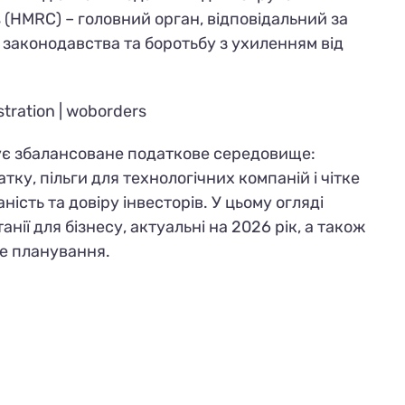
(HMRC) – головний орган, відповідальний за
 законодавства та боротьбу з ухиленням від
нує збалансоване податкове середовище:
ку, пільги для технологічних компаній і чітке
сть та довіру інвесторів. У цьому огляді
ії для бізнесу, актуальні на 2026 рік, а також
ве планування.
ими
, більшість
відкритих компаній у Великій
te limited
. Їхня частка складає 92,6%. А
d liability partnership та Limited partnership