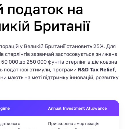
 податок на
икій Британії
орацій у Великій Британії становить 25%. Для
ів стерлінгів зазвичай застосовується знижена
 50 000 до 250 000 фунтів стерлінгів діє ковзна
ть податкові стимули, програми
R&D Tax Relief
,
они мають на меті підтримку інновацій, розвитку
egime
Annual Investment Allowance
даткового
Прискорена амортизація