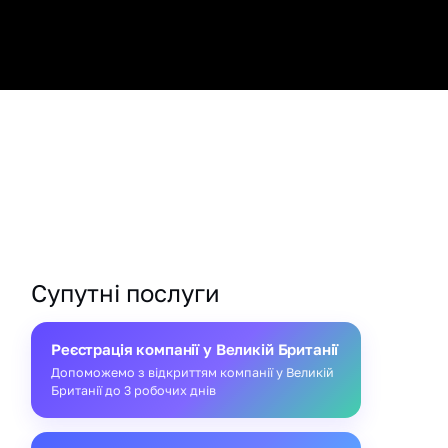
Супутні послуги
Реєстрація компанії у Великій Британії
Допоможемо з відкриттям компанії у Великій
Британії до 3 робочих днів