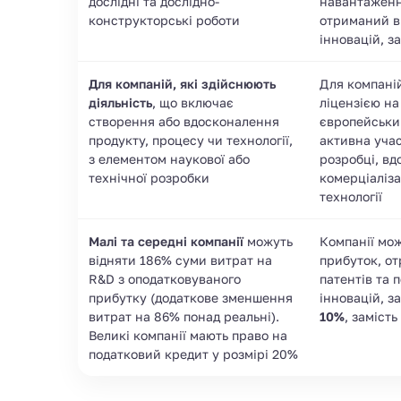
дослідні та дослідно-
навантаженн
конструкторські роботи
отриманий ві
інновацій, 
Для компаній, які здійснюють
Для компаній
діяльність
, що включає
ліцензією н
створення або вдосконалення
європейськи
продукту, процесу чи технології,
активна учас
з елементом наукової або
розробці, вд
технічної розробки
комерціаліза
технології
Малі та середні компанії
можуть
Компанії мо
відняти 186% суми витрат на
прибуток, о
R&D з оподатковуваного
патентів та 
прибутку (додаткове зменшення
інновацій, 
витрат на 86% понад реальні).
10%
, заміст
Великі компанії мають право на
податковий кредит у розмірі 20%