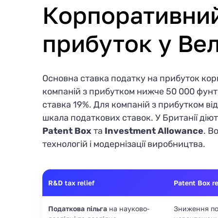
Корпоративний
прибуток у Вел
Основна ставка податку на прибуток корп
компаній з прибутком нижче 50 000 фунт
ставка 19%. Для компаній з прибутком від
шкала податкових ставок. У Британії дію
Patent Box
та
Investment Allowance
. В
технологій і модернізації виробництва.
R&D tax relief
Patent Box r
Податкова пільга
на науково-
Зниження по