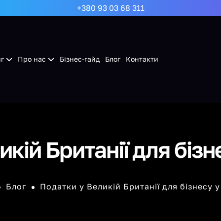
+380 93 03 68 311
г
Про нас
Бізнес-гайд
Блог
Контакти
кій Британії для бізн
Блог
Податки у Великій Британії для бізнесу у