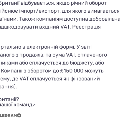
Британії відбувається, якщо річний оборот
ійснює імпорт/експорт, для якого вимагається
країнами. Також компаніям доступна добровільна
ідшкодовувати вхідний VAT. Реєстрація
ртально в електронній формі. У звіті
аного з продажів, та сума VAT, сплаченого
никами або сплачується до бюджету, або
 Компанії з оборотом до £150 000 можуть
ему, де VAT сплачується як
фіксований
вання).
ританії?
нашої команди
LEGRAM