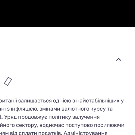
ританії залишається однією з найстабільніших у
ані з інфляцією, змінами валютного курсу та
it. Уряд продовжує політику залучення
ційного сектору, водночас поступово посилюючи
ням від сплати податків. Адміністрування