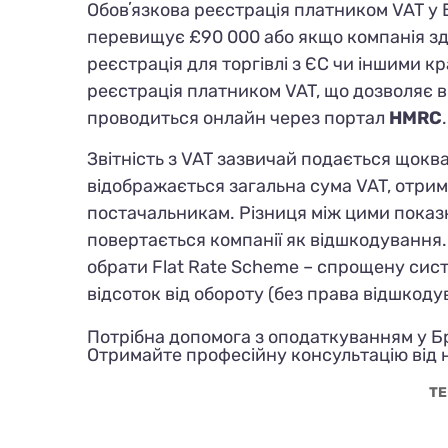
Обовʼязкова реєстрація платником VAT у 
перевищує £90 000 або якщо компанія зд
реєстрація для торгівлі з ЄС чи іншими 
реєстрація платником VAT, що дозволяє в
проводиться онлайн через портал
HMRC
.
Звітність з VAT зазвичай подається щоква
відображається загальна сума VAT, отрим
постачальникам. Різниця між цими показ
повертається компанії як відшкодування.
обрати Flat Rate Scheme – спрощену сист
відсоток від обороту (без права відшкоду
Потрібна допомога з оподаткуванням у Б
Отримайте професійну консультацію від 
TE