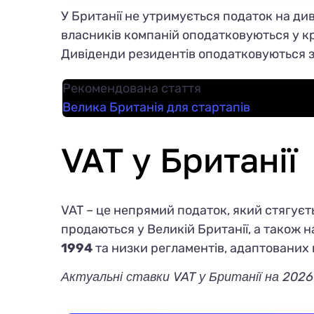
У Британії не утримується податок на ди
власників компаній оподатковуються у кр
Дивіденди резидентів оподатковуються з
Рекомендована стаття
Велика Британія для стартапів
VAT у Британії
VAT – це непрямий податок, який стягуєтьс
продаються у Великій Британії, а також н
1994
та низки регламентів, адаптованих п
Актуальні ставки VAT у Британії на 2026 