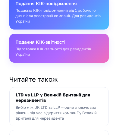
Подання КІК-повідомлення
Подаємо КІК-повідомлення від 1 робочого
дня після реєстрації компанії. Для резидентів
України
Подання КІК-звітності
Підготовка КІК-звітності для резидентів
України
Читайте також
LTD vs LLP у Великій Британії для
нерезидентів
Вибір між UK LTD та LLP — одне з ключових
рішень під час відкриття компанії у Великій
Британії для нерезидента