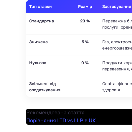
Тип ставки
Розмір
Застосування
Стандартна
20 %
Переважна біл
послуги, орен
Знижена
5 %
Газ, електроен
енергоощаджен
Нульова
0 %
Продукти харч
перевезення, 
Звільнені від
–
Освіта, фінан
оподаткування
здоров’я
Рекомендована стаття
Порівняння LTD vs LLP в UK