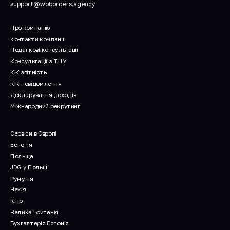
support@woborders.agency
Про компанію
Контакти компанії
Податкові консультації
Консультації з ТЦУ
КІК звітність
КІК повідомлення
Декларування доходів
Міжнародний рекрутинг
Сервіси в Європі
Естонія
Польща
JDG у Польщі
Румунія
Чехія
Кіпр
Велика Британія
Бухгалтерія Естонія