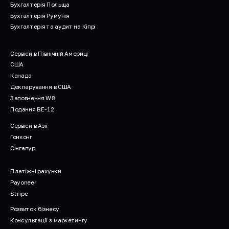
Бухгалтерія Польща
Бухгалтерія Румунія
Бухгалтерія та аудит на Кіпрі
Сервіси в Північній Америці
США
Канада
Декларування в США
Заповнення W8
Подання BE-12
Сервіси в Азії
Гонконг
Сінгапур
Платіжні рахунки
Payoneer
Stripe
Розвиток бізнесу
Консультації з маркетингу