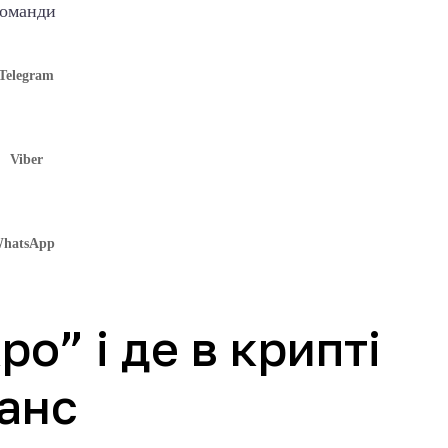
команди
Telegram
Viber
hatsApp
о” і де в крипті
анс