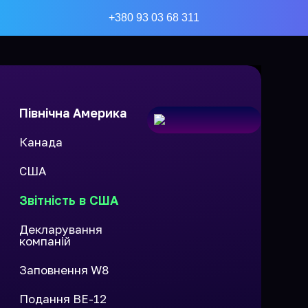
+380 93 03 68 311
Північна Америка
Канада
США
Звітність в США
Декларування
компаній
Заповнення W8
Подання BE-12