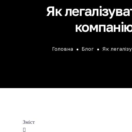
Як легалізува
компанію 
Головна
Блог
Як легаліз
Зміст