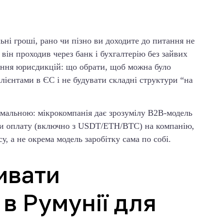
ні гроші, рано чи пізно ви доходите до питання не
б він проходив через банк і бухгалтерію без зайвих
няння юрисдикцій: що обрати, щоб можна було
лієнтами в ЄС і не будувати складні структури “на
тимальною: мікрокомпанія дає зрозумілу B2B-модель
ати оплату (включно з USDT/ETH/BTC) на компанію,
у, а не окрема модель заробітку сама по собі.
ивати
в Румунії для