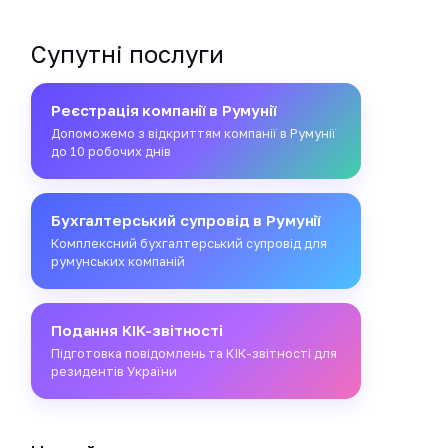
Супутні послуги
Реєстрація компанії в Румунії
Допоможемо з відкриттям компанії в Румунії
до 10 робочих днів
Бухгалтерський супровід в Румунії
Комплексний бухгалтерський супровід для
румунських компаній
Подання КІК-звітності
Підготовка повідомлень та КІК-звітності для
резидентів України