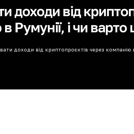
ти доходи від крипто
в Румунії, і чи варто
увати доходи від криптопроєктів через компанію в