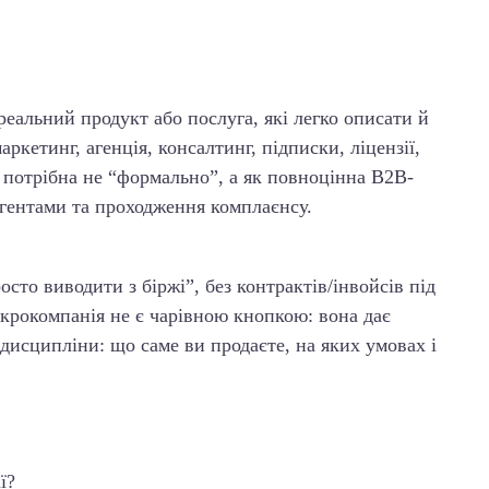
 реальний продукт або послуга, які легко описати й
ркетинг, агенція, консалтинг, підписки, ліцензії,
я потрібна не “формально”, а як повноцінна B2B-
агентами та проходження комплаєнсу.
осто виводити з біржі”, без контрактів/інвойсів під
ікрокомпанія не є чарівною кнопкою: вона дає
 дисципліни: що саме ви продаєте, на яких умовах і
ї?